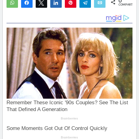
0
WhatsApp
Compartir
Twittear
Compartir
Pin
Telegram
Email
COMPARTIR