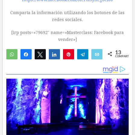
Comparta la información utilizando los botones de las
redes sociales.
[irp posts=»79692″ name=»Masterclass: Facebook para
vender»]
13
WhatsApp
Compartir
Twittear
Compartir
Pin
Telegram
Email
COMPARTIR
5
8