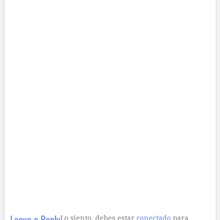
Leave a Reply
Lo siento, debes estar
conectado
para