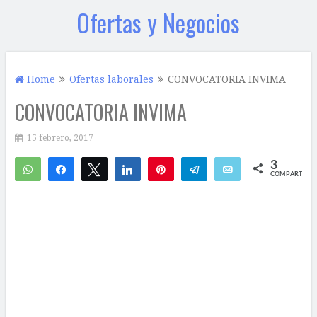
Ofertas y Negocios
Home
Ofertas laborales
CONVOCATORIA INVIMA
CONVOCATORIA INVIMA
15 febrero, 2017
3
WhatsApp
Compartir
Twittear
Compartir
Pin
Telegram
Email
COMPARTIR
1
2