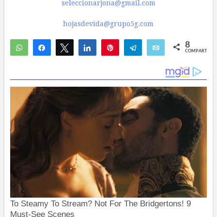
seleccionarjona@gmail.com
hojasdevida@grupo5g.com
8
WhatsApp
Compartir
Twittear
Compartir
Pin
Telegram
Email
COMPARTIR
6
2