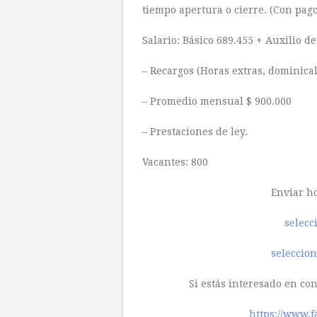
tiempo apertura o cierre. (Con pag
Salario: Básico 689.455 + Auxilio d
– Recargos (Horas extras, dominical
– Promedio mensual $ 900.000
– Prestaciones de ley.
Vacantes: 800
Enviar ho
selecc
seleccio
Si estás interesado en co
https://www.f