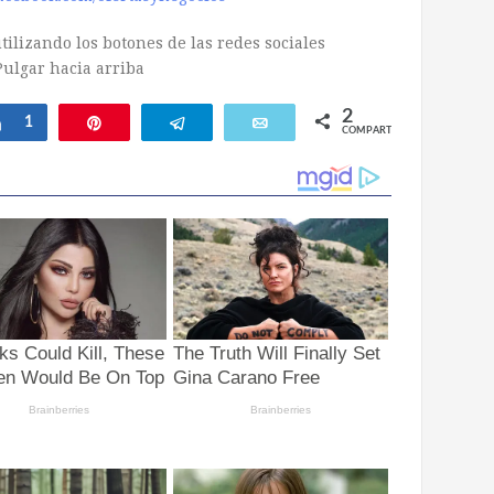
ilizando los botones de las redes sociales
2
Compartir
1
Pin
Telegram
Email
COMPARTIR