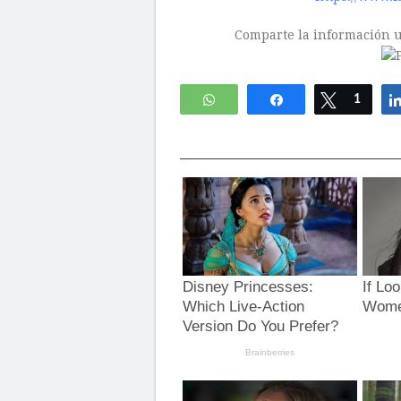
Comparte la información ut
WhatsApp
Compartir
Twittear
1