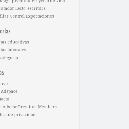
cólogo Juventud Proyecto de Vida
entador Lecto-escritura
iliar Control Exportaciones
orías
rtas educativas
tas laborales
categoría
as
hivo
 Adspace
tacto
e Ads for Premium Members
tica de privacidad