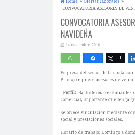
Home
Ofertas laborales
CONVOCATORIA ASESORES DE VE
CONVOCATORIA ASESOR
NAVIDEÑA
14 noviembre, 2016
WhatsApp
Compartir
Twittear
1
Empresa del sector de la moda con 
Primo) requiere asesores de venta
Perfil:
Bachilleres o estudiantes u
comercial, importante que tenga gu
Se ofrece vinculación mediante cont
social y prestaciones sociales.
Horario de trabajo: Domingo a domi