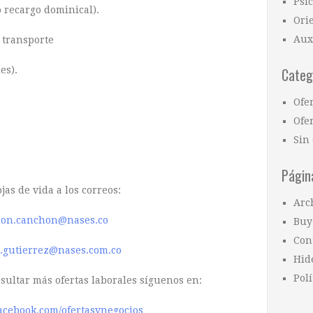
Psi
o recargo dominical).
Ori
Aux
e transporte
es).
Categ
Ofe
Ofer
Sin 
Págin
jas de vida a los correos:
Arc
ion.canchon@nases.co
Buy
Con
n.gutierrez@nases.com.co
Hid
Polí
nsultar más ofertas laborales síguenos en:
acebook.com/ofertasynegocios