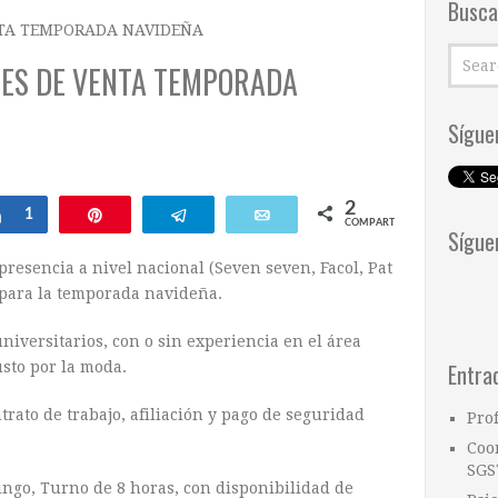
Busca
NTA TEMPORADA NAVIDEÑA
ES DE VENTA TEMPORADA
Sígue
2
Compartir
1
Pin
Telegram
Email
COMPARTIR
Sígue
presencia a nivel nacional (Seven seven, Facol, Pat
 para la temporada navideña.
niversitarios, con o sin experiencia en el área
sto por la moda.
Entra
rato de trabajo, afiliación y pago de seguridad
Pro
Coo
SGS
ngo, Turno de 8 horas, con disponibilidad de