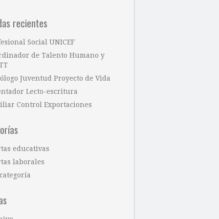
das recientes
fesional Social UNICEF
rdinador de Talento Humano y
TT
cólogo Juventud Proyecto de Vida
entador Lecto-escritura
iliar Control Exportaciones
orías
rtas educativas
tas laborales
categoría
as