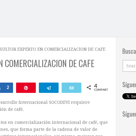
Busca
SULTOR EXPERTO EN COMERCIALIZACION DE CAFE
N COMERCIALIZACION DE CAFE
Sígue
4
Compartir
2
Pin
Telegram
Email
COMPARTIR
esarrollo Internacional SOCODEVI requiere
ión de café.
Sígue
os en comercialización internacional de café, que
ones, que forma parte de la cadena de valor de