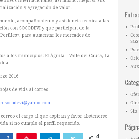
etitivos internacionales, así mismo, mejorar sus
ialización y agregación de valor.
Entra
iento, acompañamiento y asistencia técnica a las
Pro
ación con SOCODEVI y que participan de la
e Perfiles», para aumentar los mercados de
Coo
SGS
Psi
s a los municipios: El Águila – Valle del Cauca, La
Ori
alda
Aux
arzo 2016
Categ
hojas de vida al correo:
Ofe
on.socodevi@yahoo.com
Ofer
Sin 
 correo el cargo al que aspiran y favor abstenerse
vida si no cumple el perfil requerido.
Págin
4
Compartir
2
Pin
Telegram
Email