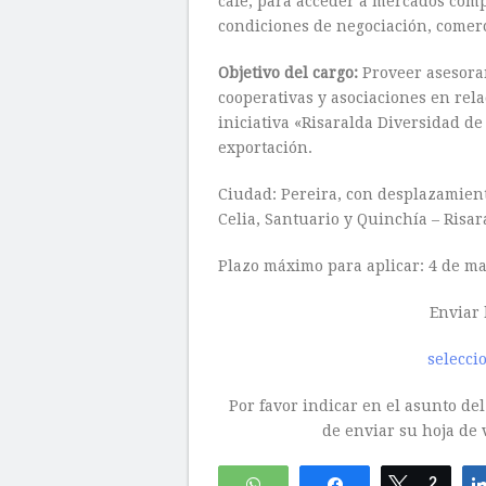
café, para acceder a mercados comp
condiciones de negociación, comerc
Objetivo del cargo:
Proveer asesoram
cooperativas y asociaciones en rel
iniciativa «Risaralda Diversidad d
exportación.
Ciudad: Pereira, con desplazamiento
Celia, Santuario y Quinchía – Risar
Plazo máximo para aplicar: 4 de m
Enviar 
selecci
Por favor indicar en el asunto del
de enviar su hoja de 
WhatsApp
Compartir
Twittear
2