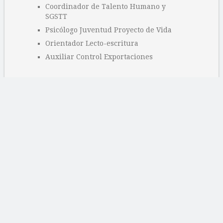
Coordinador de Talento Humano y
SGSTT
Psicólogo Juventud Proyecto de Vida
Orientador Lecto-escritura
Auxiliar Control Exportaciones
Categorías
Ofertas educativas
Ofertas laborales
Sin categoría
Páginas
Archivo
Buy Adspace
Contacto
Hide Ads for Premium Members