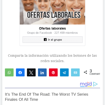
Comparta la información utilizando los botones de las
redes sociales.
3
WhatsApp
Compartir
Twittear
Compartir
Pin
Telegram
Email
COMPARTIR
2
1