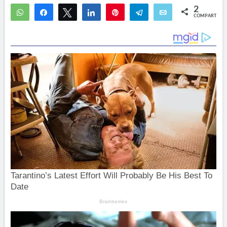
2
WhatsApp
Compartir
Twittear
Compartir
Pin
Telegram
Email
COMPARTIR
1
1