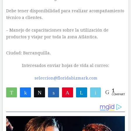
Debe tener disponibilidad para realizar acompañamiento
técnico a clientes.
– Manejo de capacitaciones sobre la utilización de
productos y viajar por toda la zona Atlántica.
Ciudad: Barranquilla.
Interesados enviar hojas de vida al correo:
seleccion@floridabizmark.com
1
WhatsApp
Compartir
Twittear
Compartir
Pin
Telegram
Email
COMPARTIR
1