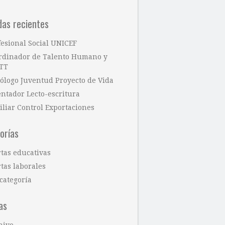
das recientes
fesional Social UNICEF
rdinador de Talento Humano y
TT
cólogo Juventud Proyecto de Vida
entador Lecto-escritura
iliar Control Exportaciones
orías
rtas educativas
tas laborales
categoría
as