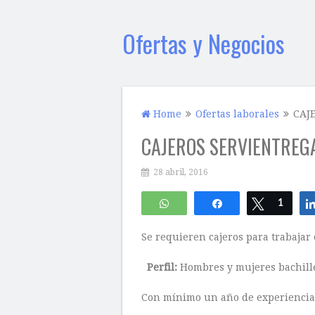
Ofertas y Negocios
Home
Ofertas laborales
CAJ
CAJEROS SERVIENTREG
28 abril, 2016
WhatsApp
Compartir
Twittear
1
Se requieren cajeros para trabajar 
Perfil:
Hombres y mujeres bachille
Con mínimo un año de experiencia 