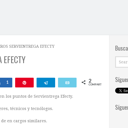
Busca
EROS SERVIENTREGA EFECTY
A EFECTY
Sígue
2
Compartir
1
Pin
Telegram
Email
COMPARTIR
en los puntos de Servientrega Efecty.
Sígue
res, técnicos y tecnólogos.
de en cargos similares.