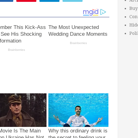
Arc
Buy
Con
Hid
Polí