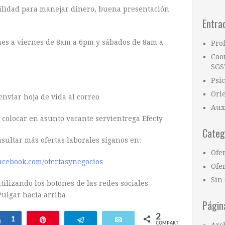
bilidad para manejar dinero, buena presentación
Entra
nes a viernes de 8am a 6pm y sábados de 8am a
Pro
Coo
SGS
Psi
Ori
enviar hoja de vida al correo
Aux
colocar en asunto vacante servientrega Efecty
Categ
nsultar más ofertas laborales síganos en:
Ofe
acebook.com/ofertasynegocios
Ofer
Sin 
ilizando los botones de las redes sociales
Págin
2
Compartir
1
Pin
Telegram
Email
COMPARTIR