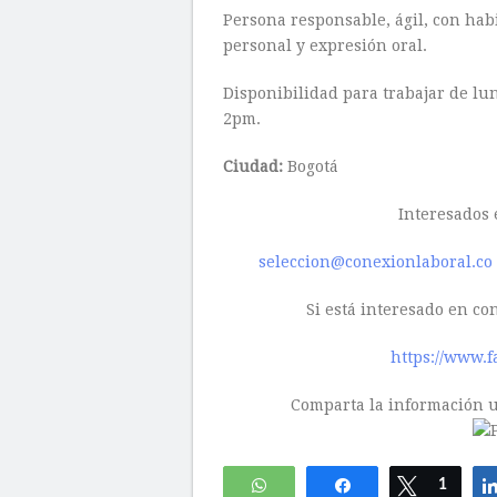
Persona responsable, ágil, con ha
personal y expresión oral.
Disponibilidad para trabajar de lu
2pm.
Ciudad:
Bogotá
Interesados 
seleccion@conexionlaboral.co
Si está interesado en co
https://www.f
Comparta la información ut
WhatsApp
Compartir
Twittear
1