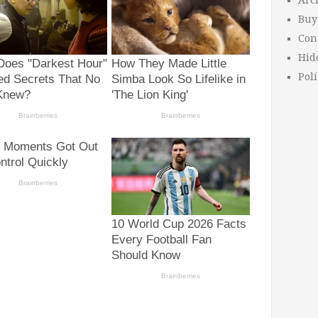
Arc
Buy
Con
Hid
Polí