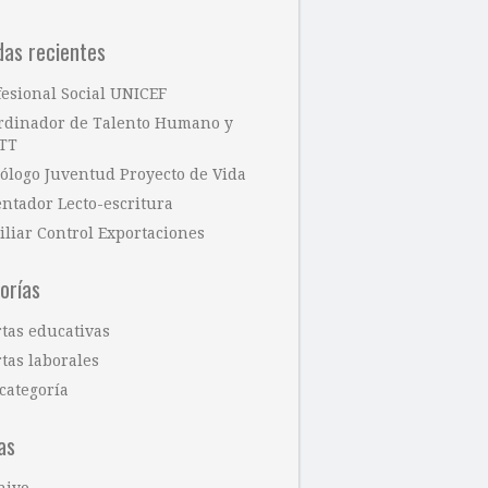
das recientes
fesional Social UNICEF
rdinador de Talento Humano y
TT
cólogo Juventud Proyecto de Vida
entador Lecto-escritura
iliar Control Exportaciones
orías
rtas educativas
tas laborales
categoría
as