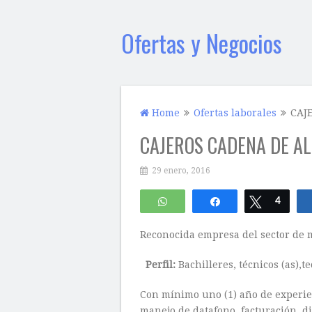
Ofertas y Negocios
Home
Ofertas laborales
CAJ
CAJEROS CADENA DE A
29 enero, 2016
WhatsApp
Compartir
Twittear
4
Reconocida empresa del sector de m
Perfil:
Bachilleres, técnicos (as),t
Con mínimo uno (1) año de experienc
manejo de datafono, facturación, di