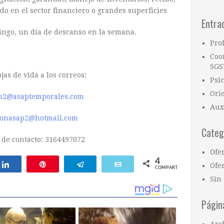
o en el sector financiero o grandes superficies
Entra
ingo, un día de descanso en la semana.
Pro
Coo
SGS
jas de vida a los correos:
Psi
Ori
on2@asaptemporales.com
Aux
ionasap2@hotmail.com
Categ
 de contacto: 3164497072
Ofe
4
Compartir
Pin
Telegram
Email
Ofer
COMPARTIR
Sin 
Págin