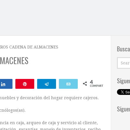
Busca
EROS CADENA DE ALMACENES
LMACENES
Sígue
4
Compartir
Pin
Telegram
Email
COMPARTIR
uebles y decoración del hogar requiere cajeros.
Sígue
ecnólogos(as).
ia en caja, arqueo de caja y servicio al cliente,
gitación, garantías, manejo de inventarios, recibo,