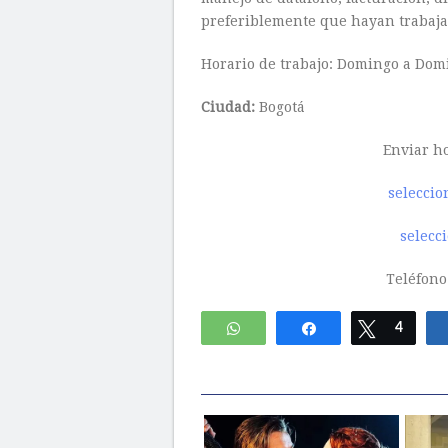
preferiblemente que hayan trabajad
Horario de trabajo: Domingo a Dom
Ciudad:
Bogotá
Enviar ho
selecci
selecc
Teléfono
WhatsApp
Compartir
Twittear
4