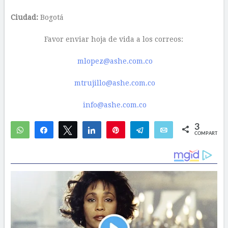
Ciudad:
Bogotá
Favor enviar hoja de vida a los correos:
mlopez@ashe.com.co
mtrujillo@ashe.com.co
info@ashe.com.co
3
WhatsApp
Compartir
Twittear
Compartir
Pin
Telegram
Email
COMPARTIR
2
1