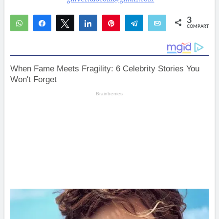
3
WhatsApp
Compartir
Twittear
Compartir
Pin
Telegram
Email
COMPARTIR
2
1