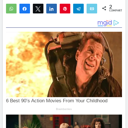
2
WhatsApp
Compartir
Twittear
Compartir
Pin
Telegram
Email
COMPARTIR
1
1