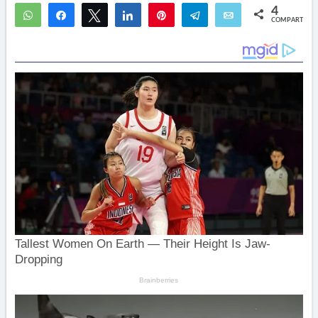
4
WhatsApp
Compartir
Twittear
Compartir
Pin
Telegram
Email
COMPARTIR
3
1