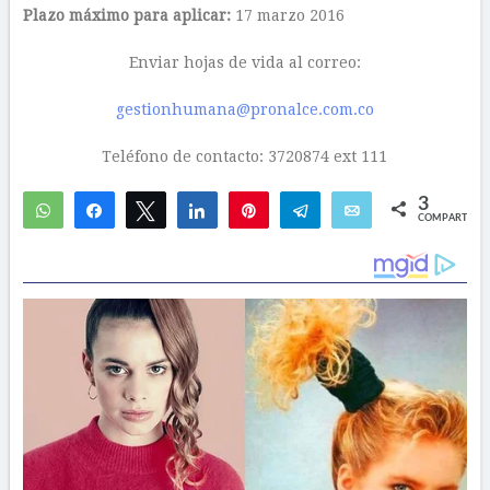
Plazo máximo para aplicar:
17 marzo 2016
Enviar hojas de vida al correo:
gestionhumana@pronalce.com.co
Teléfono de contacto: 3720874 ext 111
3
WhatsApp
Compartir
Twittear
Compartir
Pin
Telegram
Email
COMPARTIR
2
1