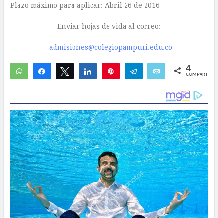
Plazo máximo para aplicar: Abril 26 de 2016
Enviar hojas de vida al correo:
admisiones@colegiopampuri.edu.co
4
WhatsApp
Compartir
Twittear
Compartir
Pin
Telegram
Email
COMPARTIR
3
1