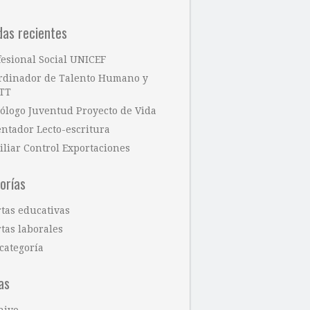
das recientes
fesional Social UNICEF
rdinador de Talento Humano y
TT
cólogo Juventud Proyecto de Vida
entador Lecto-escritura
iliar Control Exportaciones
orías
rtas educativas
tas laborales
categoría
as