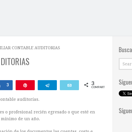
Busca
ILIAR CONTABLE AUDITORIAS
UDITORIAS
Sígue
3
ar
Compartir
3
Pin
Telegram
Email
COMPARTIR
ontable auditorías.
Sígue
s o profesional recién egresado o que esté en
a mínimo de un año.
mación de los documentos las cuentas, costo e