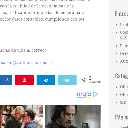
 con la realidad de la económica de la
Entra
ías, realizando propuestas de mejora para
en los datos contables, cumpliendo con los
Pro
Coo
SGS
Psi
hojas de vida al correo:
Ori
Aux
a.baron@audifarma.com.co
Categ
3
ar
Compartir
3
Pin
Telegram
Email
COMPARTIR
Ofe
Ofer
Sin 
Págin