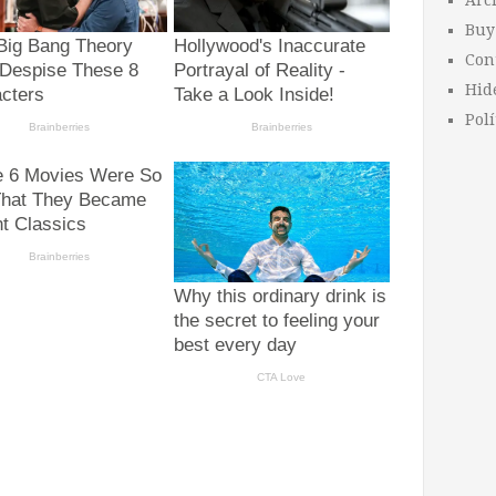
Arc
Buy
Con
Hid
Polí