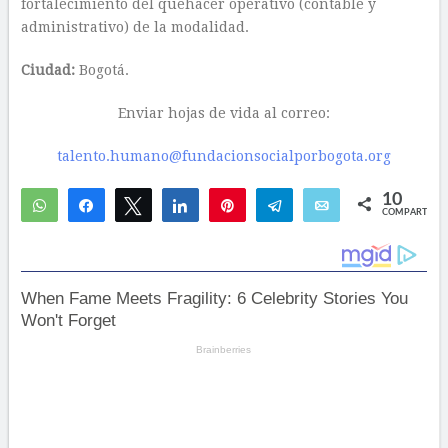
fortalecimiento del quehacer operativo (contable y
administrativo) de la modalidad.
Ciudad:
Bogotá.
Enviar hojas de vida al correo:
talento.humano@fundacionsocialporbogota.org
10
WhatsApp
Compartir
Twittear
Compartir
Pin
Telegram
Email
COMPARTIR
4
6