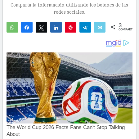
Comparta la información utilizando los botones de las
redes sociales.
3
WhatsApp
Compartir
Twittear
Compartir
Pin
Telegram
Email
COMPARTIR
2
1