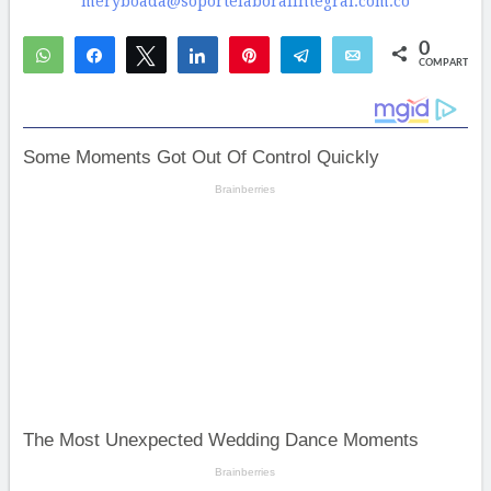
meryboada@soportelaboralintegral.com.co
0
WhatsApp
Compartir
Twittear
Compartir
Pin
Telegram
Email
COMPARTIR