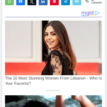
3
WhatsApp
Compartir
Twittear
Compartir
Pin
Telegram
Email
COMPARTIR
2
1