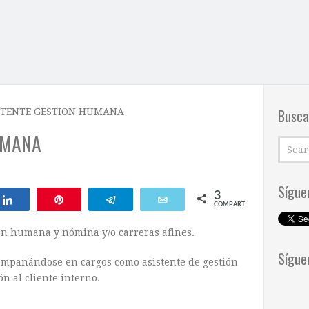
Busca
STENTE GESTION HUMANA
UMANA
Sígue
3
Compartir
Pin
Telegram
Email
COMPARTIR
ón humana y nómina y/o carreras afines.
Sígue
mpañándose en cargos como asistente de gestión
 al cliente interno.