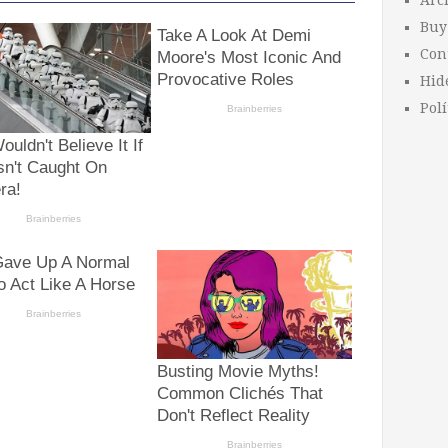
Arc
Buy
Con
Hid
Polí