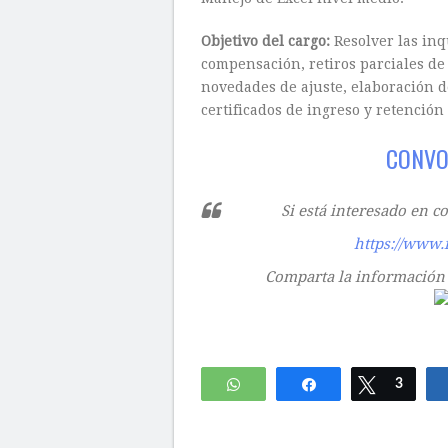
Objetivo del cargo:
Resolver las inq
compensación, retiros parciales de 
novedades de ajuste, elaboración d
certificados de ingreso y retenció
CONVO
Si está interesado en c
https://www.
Comparta la información u
WhatsApp
Compartir
Twittear
3