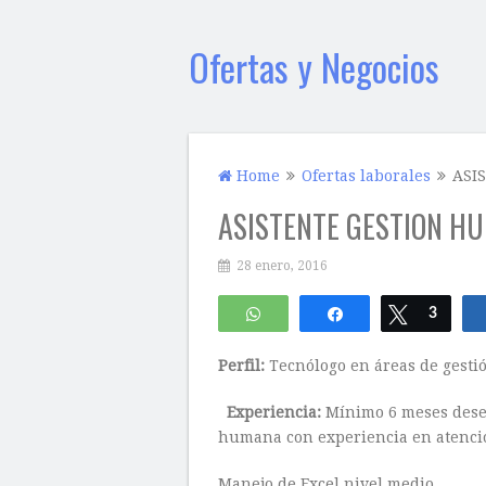
Ofertas y Negocios
Home
Ofertas laborales
ASI
ASISTENTE GESTION H
28 enero, 2016
WhatsApp
Compartir
Twittear
3
Perfil:
Tecnólogo en áreas de gesti
Experiencia:
Mínimo 6 meses dese
humana con experiencia en atención
Manejo de Excel nivel medio.