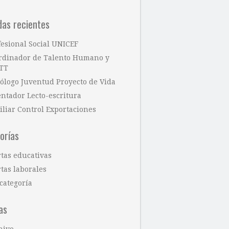
das recientes
fesional Social UNICEF
rdinador de Talento Humano y
TT
cólogo Juventud Proyecto de Vida
entador Lecto-escritura
iliar Control Exportaciones
orías
rtas educativas
tas laborales
categoría
as