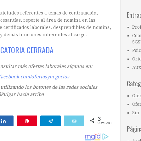
Entra
uietudes referentes a temas de contratación,
cesantías, reporte al área de nomina en las
Pro
e certificados laborales, desprendibles de nomina,
n y demás funciones inherentes al cargo.
Coo
SGS
CATORIA CERRADA
Psi
Ori
onsultar más ofertas laborales síganos en:
Aux
facebook.com/ofertasynegocios
Categ
tilizando los botones de las redes sociales
Ofe
Ofer
Sin 
3
Compartir
Pin
Telegram
Email
COMPARTIR
Págin