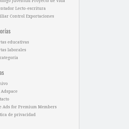
cólogo Juventud Proyecto de Vida
entador Lecto-escritura
iliar Control Exportaciones
orías
rtas educativas
tas laborales
categoría
as
hivo
 Adspace
tacto
e Ads for Premium Members
tica de privacidad