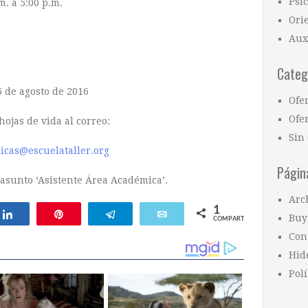
Psi
. a 5:00 p.m.
Ori
Aux
Categ
6 de agosto de 2016
Ofe
Ofer
hojas de vida al correo:
Sin 
icas@escuelataller.org
Págin
 asunto ‘Asistente Área Académica’.
Arc
1
Compartir
Pin
Telegram
Email
Buy
COMPARTIR
Con
Hid
Polí