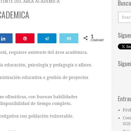
Busca
STENTE DEL AREA ACADEMICA
ACADEMICA
Sígue
1
Compartir
Pin
Telegram
Email
COMPARTIR
otá, requiere asistente del área académica.
Sígue
a educación, psicología y pedagogía o afines.
nistración educativa o gestión de proyectos
Entra
as ofimáticas, con buenas habilidades
disponibilidad de tiempo completo.
Pro
estigativa con población vulnerable.
Coo
SGS