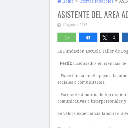
Home
Ofertas laborales
ASI
ASISTENTE DEL AREA 
12 agosto, 2016
WhatsApp
Compartir
Twittear
1
La Fundación Escuela Taller de Bog
Perfil:
Licenciados en ciencias de l
– Experiencia en el apoyo a la admi
sociales o comunitarios.
– Excelente dominio de herramient
comunicativas e interpersonales y 
Se valora experiencia laboral o inv