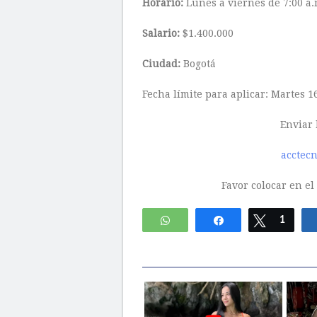
Horario:
Lunes a viernes de 7:00 a.m
Salario:
$1.400.000
Ciudad:
Bogotá
Fecha límite para aplicar: Martes 1
Enviar 
acctecn
Favor colocar en el
WhatsApp
Compartir
Twittear
1