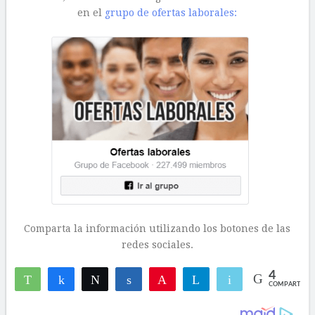
en el
grupo de ofertas laborales:
Comparta la información utilizando los botones de las
redes sociales.
4
WhatsApp
Compartir
Twittear
Compartir
Pin
Telegram
Email
COMPARTIR
2
2