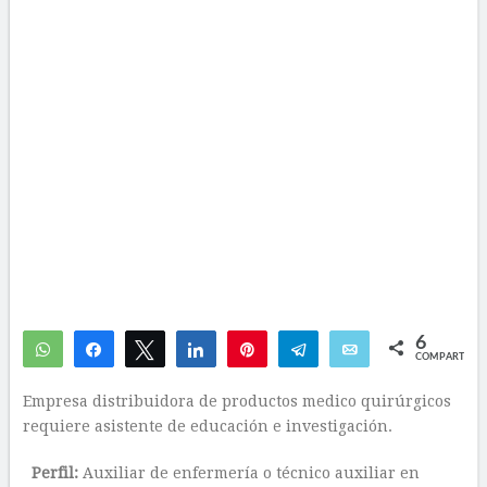
6
WhatsApp
Compartir
Twittear
Compartir
Pin
Telegram
Email
COMPARTIR
1
5
Empresa distribuidora de productos medico quirúrgicos
requiere asistente de educación e investigación.
Perfil:
Auxiliar de enfermería o técnico auxiliar en