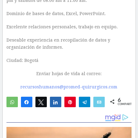
pm y sábados de 08:00 am a 11:00 am.
Dominio de bases de datos, Excel, PowerPoint.
Excelente relaciones personales, trabajo en equipo.
Deseable experiencia en recopilación de datos y
organización de informes.
Ciudad: Bogotá
Enviar hojas de vida al correo:
recursoshumanos@
promed-quirurgicos.com
6
WhatsApp
Compartir
Twittear
Compartir
Pin
Telegram
Email
COMPARTIR
1
5