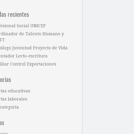
das recientes
fesional Social UNICEF
rdinador de Talento Humano y
TT
cólogo Juventud Proyecto de Vida
entador Lecto-escritura
iliar Control Exportaciones
orías
rtas educativas
tas laborales
categoría
as