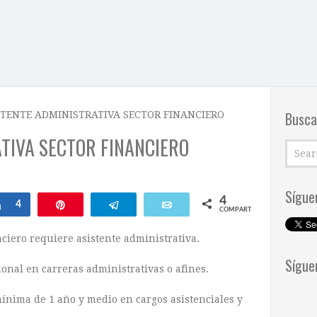
Busca
STENTE ADMINISTRATIVA SECTOR FINANCIERO
TIVA SECTOR FINANCIERO
Sígue
4
ar
Compartir
4
Pin
Telegram
Email
COMPARTIR
ciero requiere asistente administrativa.
Sígue
ional en carreras administrativas o afines.
ínima de 1 año y medio en cargos asistenciales y