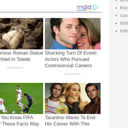
Arc
Buy
Con
Hid
Polí