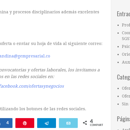
Entra
mina y procesos disciplinarios además excelentes
Pro
Coo
SGS
 oferta o enviar su hoja de vida al siguiente correo:
Psi
Ori
andina@gempresarial.co
Aux
nvocatorias y ofertas laborales, los invitamos a
Categ
s en las redes sociales en:
facebook.com/ofertasynegocios
Ofe
Ofer
Sin 
ilizando los botones de las redes sociales.
Págin
4
ar
Compartir
4
Pin
Telegram
Email
COMPARTIR