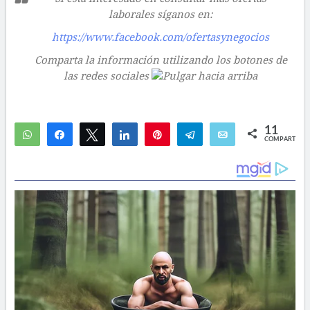
laborales síganos en:
https://www.facebook.com/ofertasynegocios
Comparta la información utilizando los botones de
las redes sociales
11
WhatsApp
Compartir
Twittear
Compartir
Pin
Telegram
Email
COMPARTIR
11