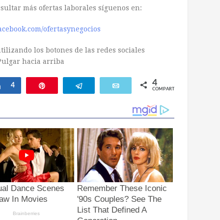
nsultar más ofertas laborales síguenos en:
acebook.com/ofertasynegocios
ilizando los botones de las redes sociales
4
ar
Compartir
4
Pin
Telegram
Email
COMPARTIR