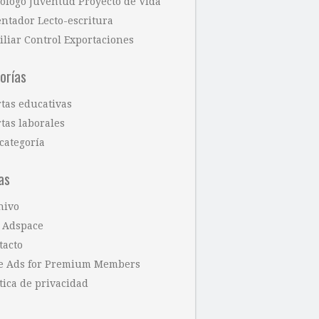
cólogo Juventud Proyecto de Vida
entador Lecto-escritura
iliar Control Exportaciones
orías
rtas educativas
tas laborales
categoría
as
hivo
 Adspace
tacto
e Ads for Premium Members
tica de privacidad