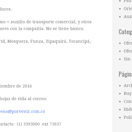
Psi
Ori
dores.
Aux
mo + auxilio de transporte comercial, y otros
ores con la compañía. No se tiene básico.
Categ
rid, Mosquera, Funza, Zipaquirá, Tocancipá,
Ofe
Ofer
Sin 
Págin
Arc
ciembre de 2016
Buy
hojas de vida al correo:
Con
Hid
eno@porvenir.com.co
Polí
ontacto: (1) 3393000 ext 75637