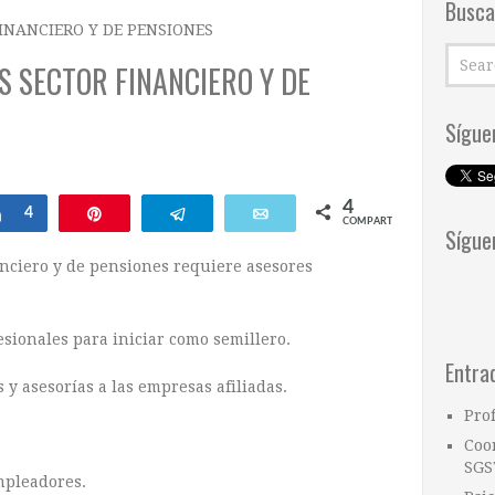
Busca
INANCIERO Y DE PENSIONES
 SECTOR FINANCIERO Y DE
Sígue
4
ar
Compartir
4
Pin
Telegram
Email
COMPARTIR
Sígue
nciero y de pensiones requiere asesores
esionales para iniciar como semillero.
Entra
s y asesorías a las empresas afiliadas.
Pro
Coo
SGS
mpleadores.