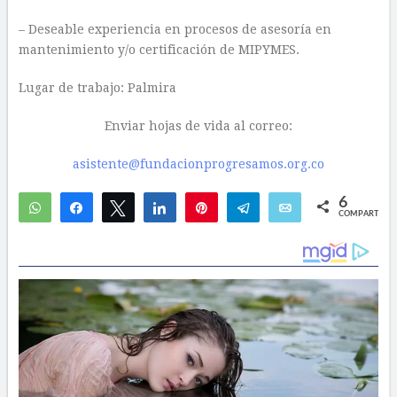
– Deseable experiencia en procesos de asesoría en
mantenimiento y/o certificación de MIPYMES.
Lugar de trabajo: Palmira
Enviar hojas de vida al correo:
asistente@fundacionprogresamos.org.co
6
WhatsApp
Compartir
Twittear
Compartir
Pin
Telegram
Email
COMPARTIR
5
1