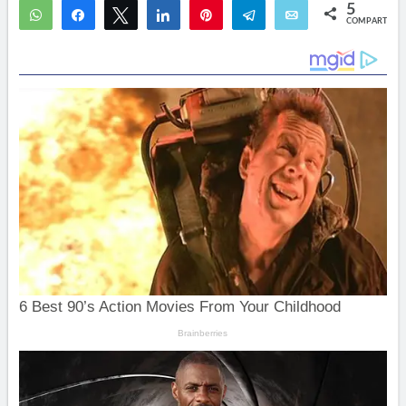
5
WhatsApp
Compartir
Twittear
Compartir
Pin
Telegram
Email
COMPARTIR
5