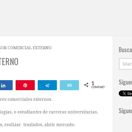
Busca
SOR COMERCIAL EXTERNO
TERNO
Sígue
1
Compartir
Pin
Telegram
Email
COMPARTIR
res comerciales externos.
Sígue
logías, o estudiantes de carreras universitarias.
, realizar traslados, abrir mercado.