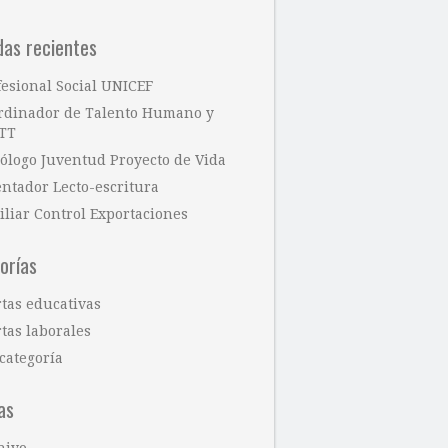
das recientes
fesional Social UNICEF
rdinador de Talento Humano y
TT
cólogo Juventud Proyecto de Vida
entador Lecto-escritura
iliar Control Exportaciones
orías
rtas educativas
tas laborales
categoría
as