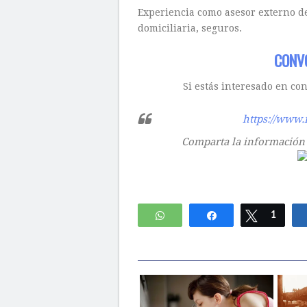
Experiencia como asesor externo d
domiciliaria, seguros.
CONV
Si estás interesado en co
https://www.
Comparta la información u
WhatsApp
Compartir
Twittear
1