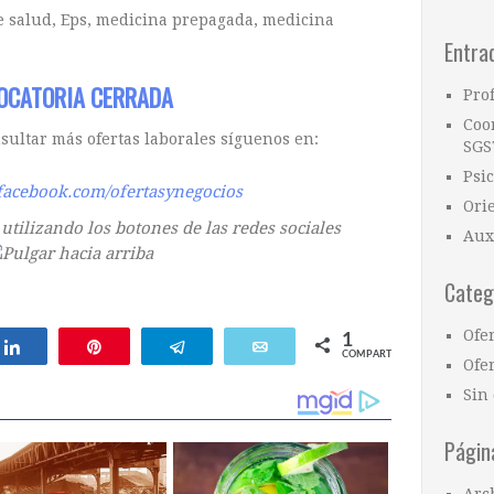
e salud, Eps, medicina prepagada, medicina
Entra
OCATORIA CERRADA
Pro
Coo
nsultar más ofertas laborales síguenos en:
SGS
Psi
facebook.com/ofertasynegocios
Ori
tilizando los botones de las redes sociales
Aux
Categ
Ofe
1
Compartir
Pin
Telegram
Email
COMPARTIR
Ofer
Sin 
Págin