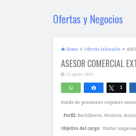
Ofertas y Negocios
Home
Ofertas laborales
ASE
ASESOR COMERCIAL EX
22 agosto, 2016
WhatsApp
Compartir
Twittear
1
Fondo de pensiones requiere aseso
Perfil:
Bachilleres, técnicos, tecno
Objetivo del cargo:
Visitar empresas