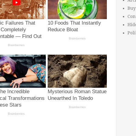
Arc
Buy
Con
Hid
Polí