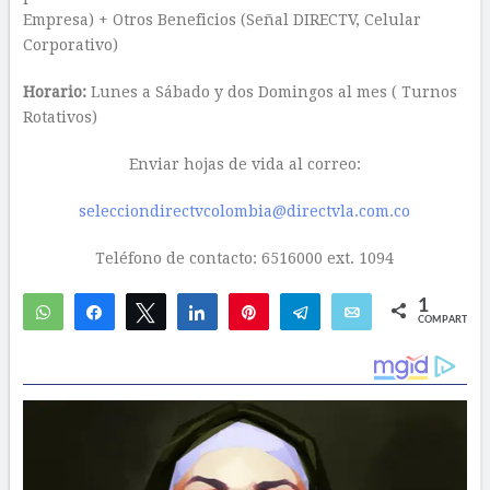
Empresa) + Otros Beneficios (Señal DIRECTV, Celular
Corporativo)
Horario:
Lunes a Sábado y dos Domingos al mes ( Turnos
Rotativos)
Enviar hojas de vida al correo:
selecciondirectvcolombia@directvla.com.co
Teléfono de contacto: 6516000 ext. 1094
1
WhatsApp
Compartir
Twittear
Compartir
Pin
Telegram
Email
COMPARTIR
1