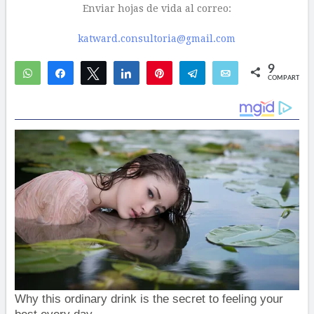
Enviar hojas de vida al correo:
katward.consultoria@gmail.com
9
WhatsApp
Compartir
Twittear
Compartir
Pin
Telegram
Email
COMPARTIR
7
2