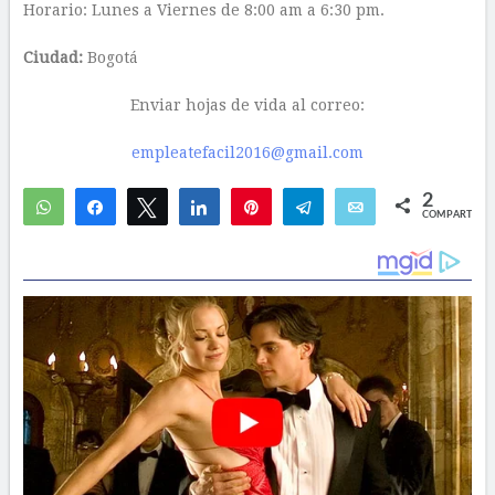
Horario: Lunes a Viernes de 8:00 am a 6:30 pm.
Ciudad:
Bogotá
Enviar hojas de vida al correo:
empleatefacil2016@gmail.com
2
WhatsApp
Compartir
Twittear
Compartir
Pin
Telegram
Email
COMPARTIR
2