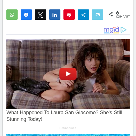
6
WhatsApp
Compartir
Twittear
Compartir
Pin
Telegram
Email
COMPARTIR
1
5