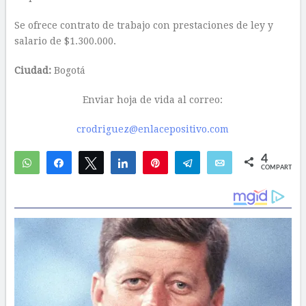
Se ofrece contrato de trabajo con prestaciones de ley y
salario de $1.300.000.
Ciudad:
Bogotá
Enviar hoja de vida al correo:
crodriguez@enlacepositivo.com
4
WhatsApp
Compartir
Twittear
Compartir
Pin
Telegram
Email
COMPARTIR
2
2