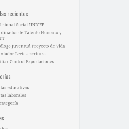
das recientes
fesional Social UNICEF
rdinador de Talento Humano y
TT
cólogo Juventud Proyecto de Vida
entador Lecto-escritura
iliar Control Exportaciones
orías
rtas educativas
tas laborales
categoría
as