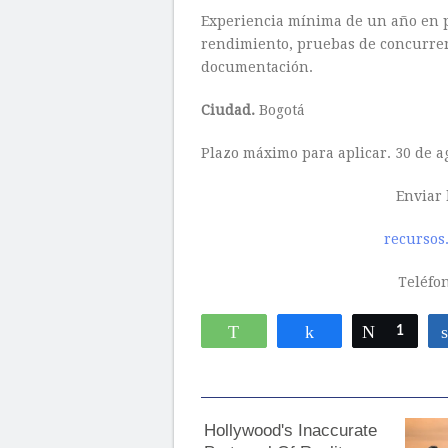
Experiencia mínima de un año en p
rendimiento, pruebas de concurren
documentación.
Ciudad.
Bogotá
Plazo máximo para aplicar. 30 de a
Enviar 
recursos
Teléfo
WhatsApp
Compartir
Twittear
1