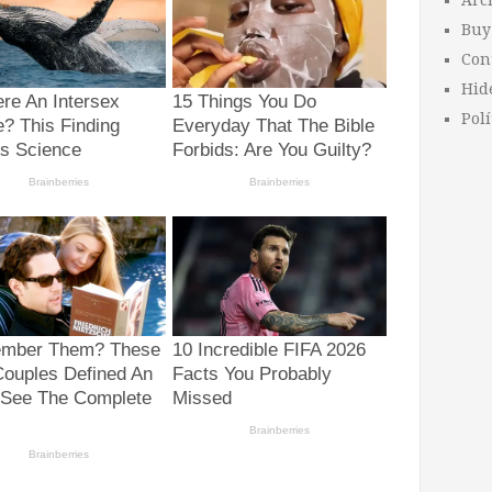
Arc
Buy
Con
Hid
Polí