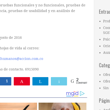
ruebas funcionales y no funcionales, pruebas de
Entra
cia, pruebas de usabilidad y en análisis de
Pro
Coo
SGS
gosto de 2016
Psi
Ori
hojas de vida al correo:
Aux
.humanos@accion.com.co
Categ
no de contacto. 6915090
Ofe
2
Ofer
Compartir
1
Pin
Telegram
Email
COMPARTIR
Sin 
Págin