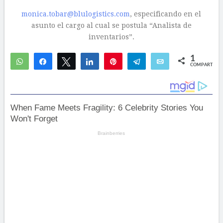
monica.tobar@blulogistics.com
, especificando en el
asunto el cargo al cual se postula “Analista de
inventarios”.
1
WhatsApp
Compartir
Twittear
Compartir
Pin
Telegram
Email
COMPARTIR
1