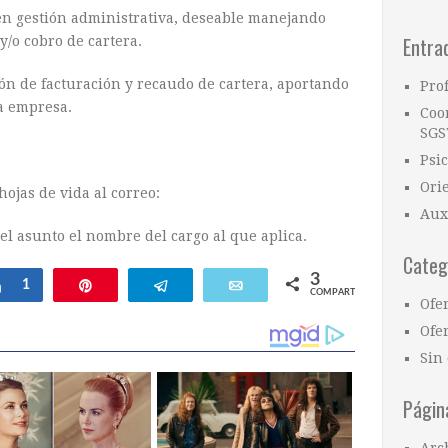
 en gestión administrativa, deseable manejando
Entra
/o cobro de cartera.
ión de facturación y recaudo de cartera, aportando
Pro
la empresa.
Coo
SGS
Psi
Ori
hojas de vida al correo:
Aux
 el asunto el nombre del cargo al que aplica.
Categ
3
Compartir
1
Pin
Telegram
Email
COMPARTIR
Ofe
Ofer
Sin 
Págin