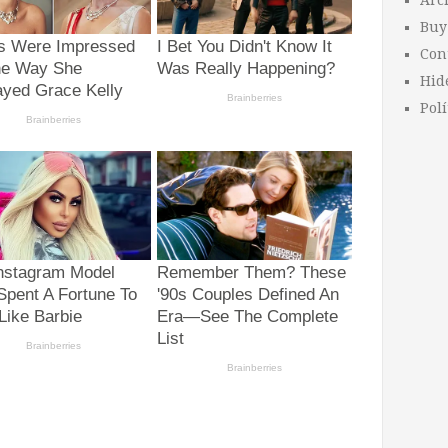
Arc
Buy
Con
Hid
Polí