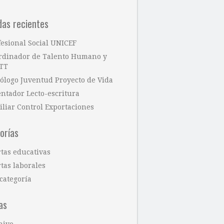
das recientes
fesional Social UNICEF
rdinador de Talento Humano y
TT
cólogo Juventud Proyecto de Vida
entador Lecto-escritura
iliar Control Exportaciones
orías
rtas educativas
tas laborales
categoría
as