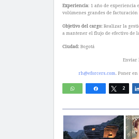
Experiencia
: 1 año de experiencia
volúmenes grandes de facturación y
Objetivo del cargo:
Realizar la gest
a mantener el flujo de efectivo de 
Ciudad:
Bogotá
Enviar 
rh@eforcers.com
. Poner en
WhatsApp
Compartir
Twittear
2