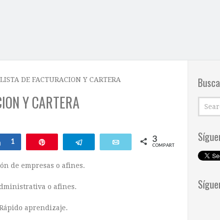
Busca
LISTA DE FACTURACION Y CARTERA
CION Y CARTERA
Sígue
3
Compartir
1
Pin
Telegram
Email
COMPARTIR
ón de empresas o afines.
Sígue
dministrativa o afines.
 Rápido aprendizaje.