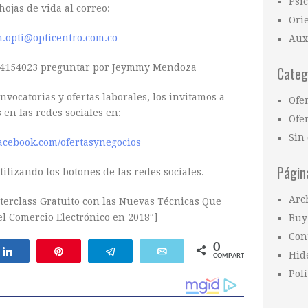
Psi
hojas de vida al correo:
Ori
n.opti@opticentro.com.co
Aux
184154023 preguntar por Jeymmy Mendoza
Categ
vocatorias y ofertas laborales, los invitamos a
Ofe
 en las redes sociales en:
Ofer
Sin 
acebook.com/ofertasynegocios
Págin
ilizando los botones de las redes sociales.
Arc
erclass Gratuito con las Nuevas Técnicas Que
l Comercio Electrónico en 2018″]
Buy
Con
0
ar
Compartir
Pin
Telegram
Email
Hid
COMPARTIR
Polí