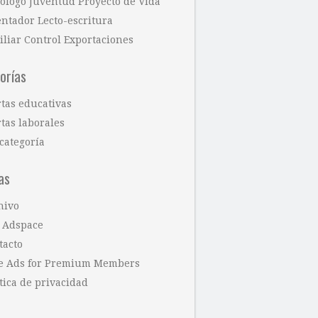
cólogo Juventud Proyecto de Vida
entador Lecto-escritura
iliar Control Exportaciones
orías
rtas educativas
tas laborales
categoría
as
hivo
 Adspace
tacto
e Ads for Premium Members
tica de privacidad