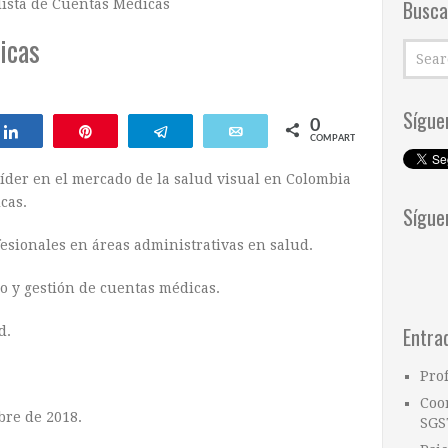
Busca
ista de Cuentas Médicas
icas
Sígue
0
ar
Compartir
Pin
Telegram
Email
COMPARTIR
íder en el mercado de la salud visual en Colombia
cas.
Sígue
esionales en áreas administrativas en salud.
o y gestión de cuentas médicas.
Entra
d.
Pro
Coo
bre de 2018.
SGS