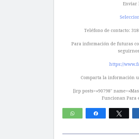
Enviar 
Seleccio
Teléfono de contacto: 3
Para información de futuras con
seguirnos
https://www.f
Comparta la información ut
[irp posts=»90798″ name=»Mast
Funcionan Para e
WhatsApp
Compartir
Twitte