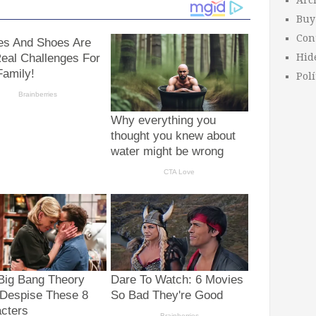
Arc
Buy
Con
Hid
Polí