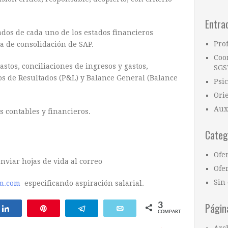
Entra
ados de cada uno de los estados financieros
Pro
a de consolidación de SAP.
Coo
stos, conciliaciones de ingresos y gastos,
SGS
dos de Resultados (P&L) y Balance General (Balance
Psi
Ori
Aux
s contables y financieros.
Categ
Ofe
nviar hojas de vida al correo
Ofer
Sin 
m.com
especificando aspiración salarial.
Págin
3
Compartir
Pin
Telegram
Email
COMPARTIR