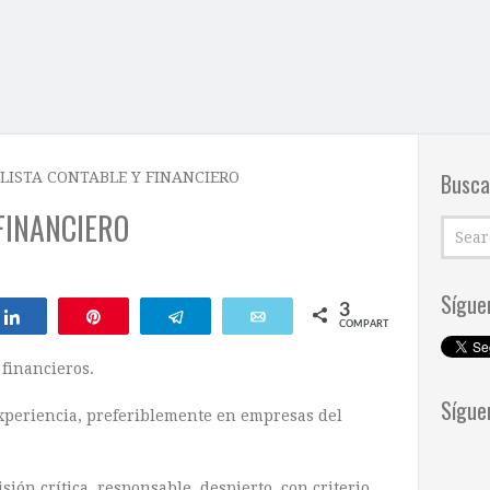
Busca
LISTA CONTABLE Y FINANCIERO
FINANCIERO
Sígue
3
Compartir
Pin
Telegram
Email
COMPARTIR
financieros.
Sígue
experiencia, preferiblemente en empresas del
sión crítica, responsable, despierto, con criterio