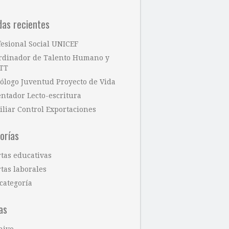
das recientes
fesional Social UNICEF
rdinador de Talento Humano y
TT
cólogo Juventud Proyecto de Vida
entador Lecto-escritura
iliar Control Exportaciones
orías
rtas educativas
tas laborales
categoría
as