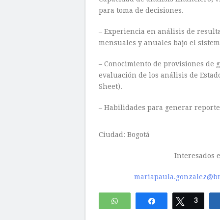
para toma de decisiones.
– Experiencia en análisis de result
mensuales y anuales bajo el sistem
– Conocimiento de provisiones de ga
evaluación de los análisis de Esta
Sheet).
– Habilidades para generar reporte
Ciudad: Bogotá
Interesados e
mariapaula.gonzalez@b
WhatsApp
Compartir
Twittear
3