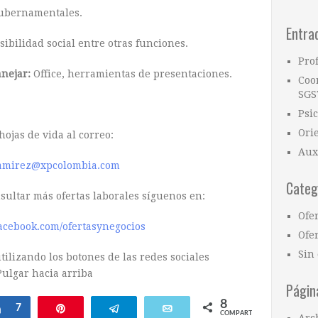
gubernamentales.
Entra
sibilidad social entre otras funciones.
Pro
anejar:
Office, herramientas de presentaciones.
Coo
SGS
Psi
Ori
hojas de vida al correo:
Aux
amirez@xpcolombia.com
Categ
nsultar más ofertas laborales síguenos en:
Ofe
acebook.com/ofertasynegocios
Ofer
Sin 
ilizando los botones de las redes sociales
Págin
8
Compartir
7
Pin
Telegram
Email
COMPARTIR