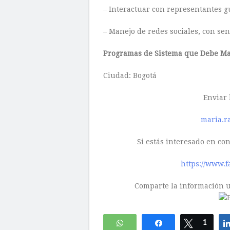
– Interactuar con representantes 
– Manejo de redes sociales, con sen
Programas de Sistema que Debe M
Ciudad: Bogotá
Enviar 
maria.r
Si estás interesado en co
https://www.f
Comparte la información ut
WhatsApp
Compartir
Twittear
1