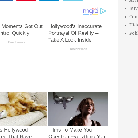
Arc
Buy
Con
Hid
Polí