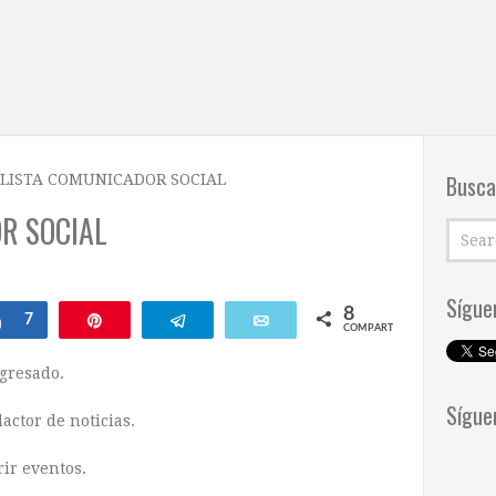
Busca
LISTA COMUNICADOR SOCIAL
R SOCIAL
Sígue
8
Compartir
7
Pin
Telegram
Email
COMPARTIR
gresado.
Sígue
actor de noticias.
ir eventos.