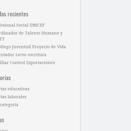
das recientes
fesional Social UNICEF
rdinador de Talento Humano y
TT
cólogo Juventud Proyecto de Vida
entador Lecto-escritura
iliar Control Exportaciones
orías
rtas educativas
tas laborales
categoría
as