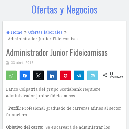
Ofertas y Negocios
Home
Ofertas laborales
Administrador Junior Fideicomisos
Administrador Junior Fideicomisos
23 abril, 2018
0
WhatsApp
Compartir
Twittear
Compartir
Pin
Telegram
Email
COMPARTIR
Banco Colpatria del grupo Scotiabank requiere
administrador junior fideicomisos.
Perfil:
Profesional graduado de carreras afines al sector
financiero.
Objetivo del cargo:
Se encargará de administrar los