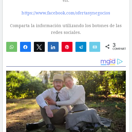
en:
https://www.facebook.com/ofertasynegocios
Comparta la información utilizando los botones de las
redes sociales.
3
WhatsApp
Compartir
Twittear
Compartir
Pin
Telegram
Email
COMPARTIR
3