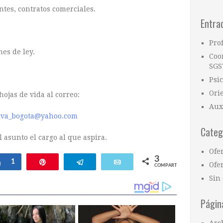
ntes, contratos comerciales.
Entra
.
Pro
es de ley.
Coo
SGS
Psi
Ori
hojas de vida al correo:
Aux
iva_bogota@yahoo.com
Categ
 asunto el cargo al que aspira.
Ofe
3
Compartir
1
Pin
Telegram
Email
Ofer
COMPARTIR
Sin 
Págin