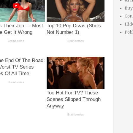
Arc
Buy
Con
Hid
Polí