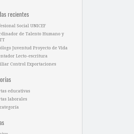
das recientes
fesional Social UNICEF
rdinador de Talento Humano y
TT
cólogo Juventud Proyecto de Vida
entador Lecto-escritura
iliar Control Exportaciones
orías
rtas educativas
tas laborales
categoría
as