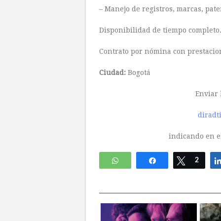
– Manejo de registros, marcas, pate
Disponibilidad de tiempo completo
Contrato por nómina con prestacion
Ciudad:
Bogotá
Enviar 
diradt
indicando en el
WhatsApp
Compartir
Twittear
2