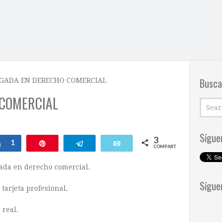
Busca
GADA EN DERECHO COMERCIAL
 COMERCIAL
Sígue
3
Compartir
1
Pin
Telegram
Email
COMPARTIR
ada en derecho comercial.
Sígue
tarjeta profesional.
 real.