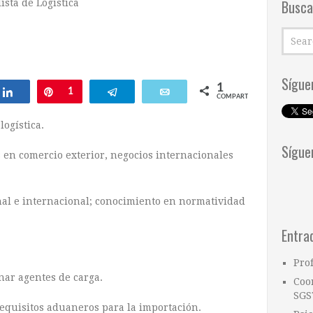
Busca
ista de Logística
Sígue
1
ar
Compartir
Pin
1
Telegram
Email
COMPARTIR
logística.
Sígue
 en comercio exterior, negocios internacionales
nal e internacional; conocimiento en normatividad
Entra
Pro
ar agentes de carga.
Coo
SGS
requisitos aduaneros para la importación.