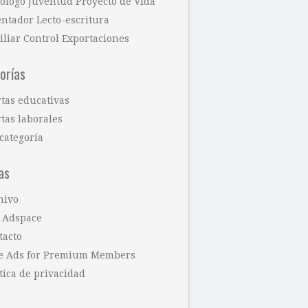
cólogo Juventud Proyecto de Vida
entador Lecto-escritura
iliar Control Exportaciones
orías
rtas educativas
tas laborales
categoría
as
hivo
 Adspace
tacto
e Ads for Premium Members
tica de privacidad