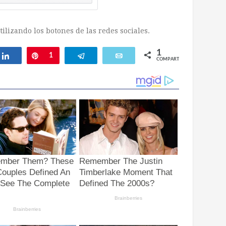
ilizando los botones de las redes sociales.
1
ar
Compartir
Pin
1
Telegram
Email
COMPARTIR